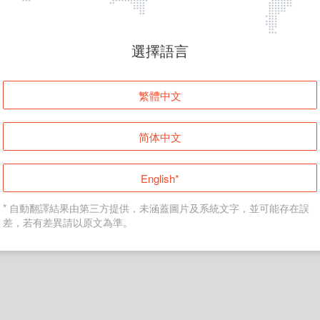
頁面無法顯示
選擇語言
發生錯誤！請登入並再試一次或回到主頁。
繁體中文
登入
简体中文
返回首頁
English*
* 自動翻譯結果由第三方提供，未涵蓋圖片及系統文字，並可能存在誤
差，若有差異請以原文為準。