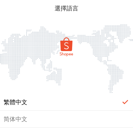
選擇語言
篩選
綜合排名
最新
月銷熱賣
價格
讀取中
繁體中文
简体中文