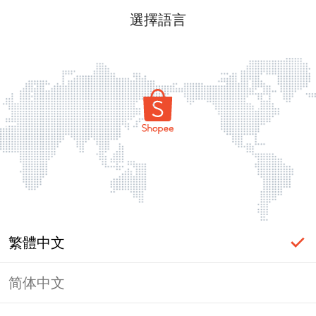
選擇語言
繁體中文
简体中文
頁面無法顯示