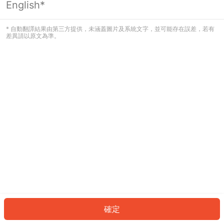
English*
發生錯誤！請登入並再試一次或回到主
頁。
* 自動翻譯結果由第三方提供，未涵蓋圖片及系統文字，並可能存在誤差，若有
差異請以原文為準。
登入
返回首頁
確定
ID: 952c5664f43-a6c5-4177-bf58-320d8856e0ae