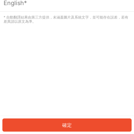
English*
發生錯誤！請登入並再試一次或回到主
頁。
* 自動翻譯結果由第三方提供，未涵蓋圖片及系統文字，並可能存在誤差，若有
差異請以原文為準。
登入
返回首頁
確定
ID: 59020b48393-686b-4fd0-997c-4c40176be850