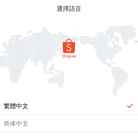
選擇語言
繁體中文
简体中文
頁面無法顯示