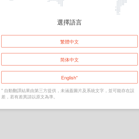
頁面無法顯示
選擇語言
發生錯誤！請登入並再試一次或回到主頁。
繁體中文
登入
简体中文
返回首頁
English*
* 自動翻譯結果由第三方提供，未涵蓋圖片及系統文字，並可能存在誤
差，若有差異請以原文為準。