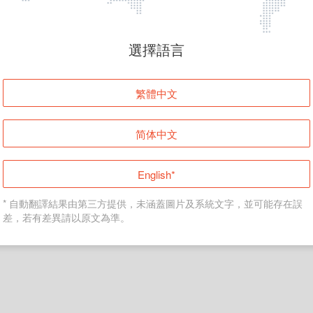
頁面無法顯示
選擇語言
發生錯誤！請登入並再試一次或回到主頁。
繁體中文
登入
简体中文
返回首頁
English*
* 自動翻譯結果由第三方提供，未涵蓋圖片及系統文字，並可能存在誤
差，若有差異請以原文為準。