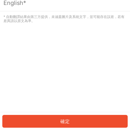
English*
發生錯誤！請登入並再試一次或回到主
頁。
* 自動翻譯結果由第三方提供，未涵蓋圖片及系統文字，並可能存在誤差，若有
差異請以原文為準。
登入
返回首頁
確定
ID: 60539fbce0b-7d32-4b2e-a755-56e8d9e4f745