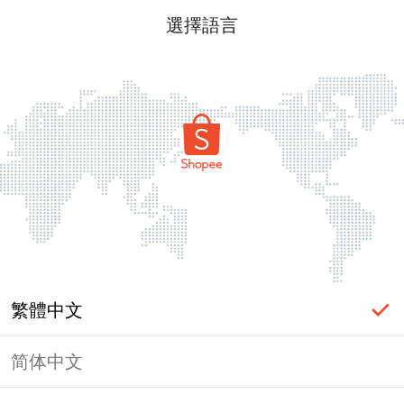
選擇語言
繁體中文
简体中文
頁面無法顯示