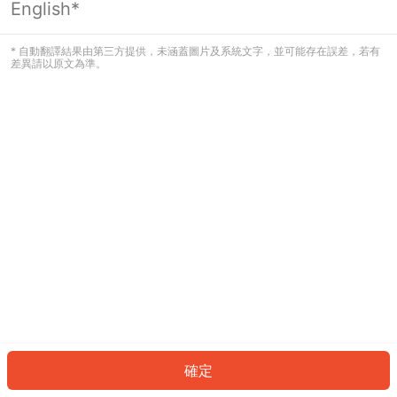
English*
發生錯誤！請登入並再試一次或回到主
頁。
* 自動翻譯結果由第三方提供，未涵蓋圖片及系統文字，並可能存在誤差，若有
差異請以原文為準。
登入
返回首頁
確定
ID: 590164e31dd-68cb-4d4c-a08f-1e5d1aa7404a