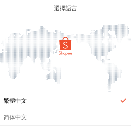
選擇語言
繁體中文
简体中文
頁面無法顯示