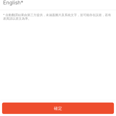
English*
發生錯誤！請登入並再試一次或回到主
頁。
* 自動翻譯結果由第三方提供，未涵蓋圖片及系統文字，並可能存在誤差，若有
差異請以原文為準。
登入
返回首頁
確定
ID: 7184b85d64e-c0a6-4afd-9a4d-02dcd295c742