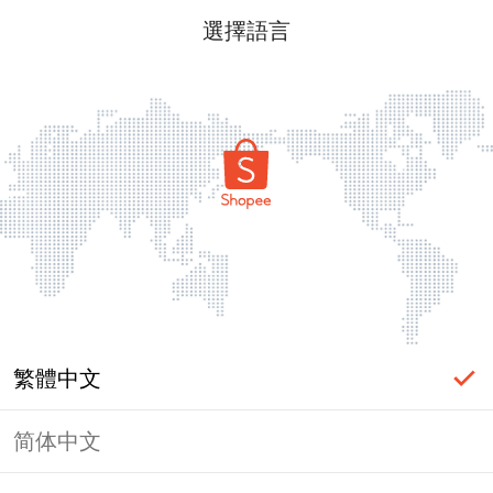
選擇語言
繁體中文
简体中文
頁面無法顯示