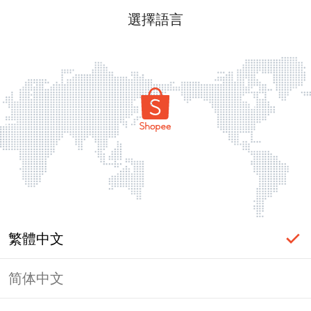
選擇語言
繁體中文
简体中文
頁面無法顯示