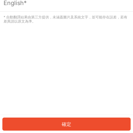
English*
發生錯誤！請登入並再試一次或回到主
頁。
* 自動翻譯結果由第三方提供，未涵蓋圖片及系統文字，並可能存在誤差，若有
差異請以原文為準。
登入
返回首頁
確定
ID: 8037cac3bbe-ac99-4668-90bc-fd9f5ee51c63