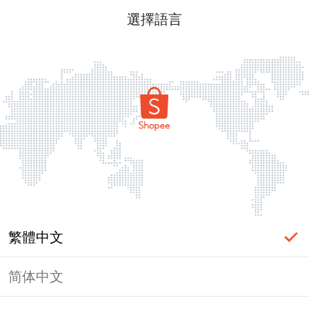
選擇語言
繁體中文
简体中文
頁面無法顯示