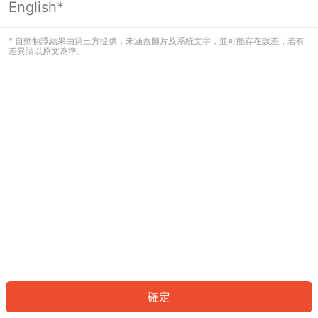
English*
發生錯誤！請登入並再試一次或回到主
頁。
* 自動翻譯結果由第三方提供，未涵蓋圖片及系統文字，並可能存在誤差，若有
差異請以原文為準。
登入
返回首頁
確定
ID: 6343b51e0ce-a1ba-4e13-9fcc-d30d33d7204a