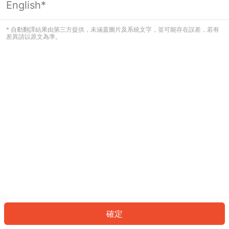
English*
發生錯誤！請登入並再試一次或回到主
頁。
* 自動翻譯結果由第三方提供，未涵蓋圖片及系統文字，並可能存在誤差，若有
差異請以原文為準。
登入
返回首頁
確定
ID: 9598c892331-4603-4b70-aedd-c39af8ddcf8f