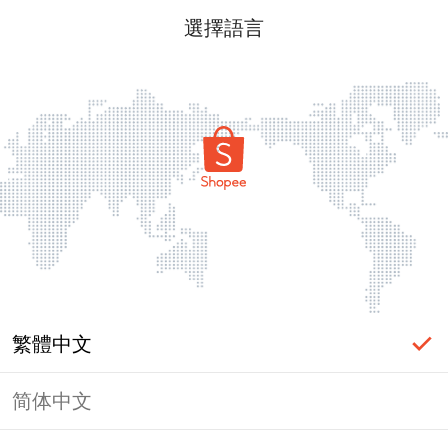
選擇語言
繁體中文
简体中文
頁面無法顯示