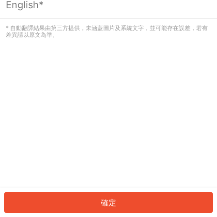
English*
發生錯誤！請登入並再試一次或回到主
頁。
* 自動翻譯結果由第三方提供，未涵蓋圖片及系統文字，並可能存在誤差，若有
差異請以原文為準。
登入
返回首頁
確定
ID: 471a8508a4f-354c-4f2c-88be-fa3135ba2725