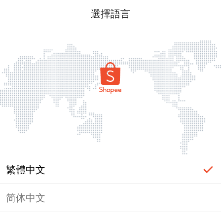
選擇語言
繁體中文
简体中文
頁面無法顯示