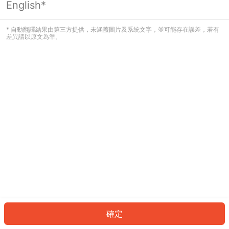
English*
發生錯誤！請登入並再試一次或回到主
頁。
* 自動翻譯結果由第三方提供，未涵蓋圖片及系統文字，並可能存在誤差，若有
差異請以原文為準。
登入
返回首頁
確定
ID: 654ab09c635-890b-4a67-a0e0-638cd4890bdd