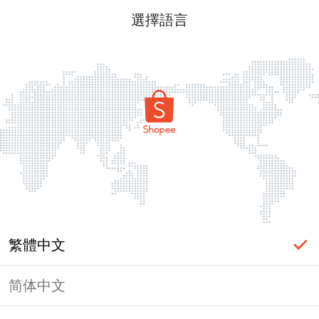
選擇語言
繁體中文
简体中文
頁面無法顯示