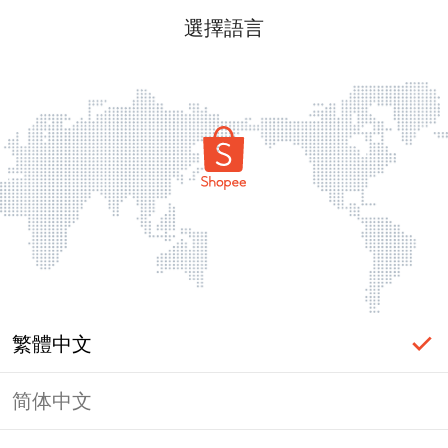
選擇語言
繁體中文
简体中文
頁面無法顯示