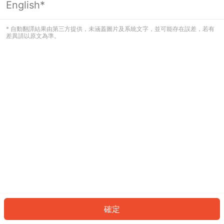
English*
發生錯誤！請登入並再試一次或回到主
頁。
* 自動翻譯結果由第三方提供，未涵蓋圖片及系統文字，並可能存在誤差，若有
差異請以原文為準。
登入
返回首頁
確定
ID: 84948955ce2-8741-4910-9fff-d296635ab3cd