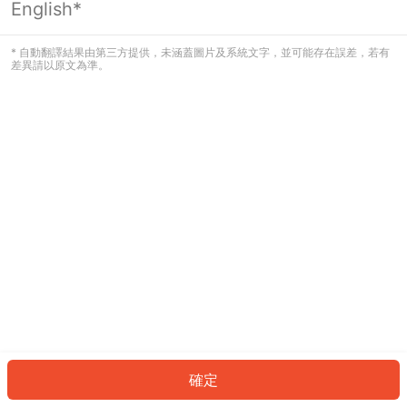
English*
發生錯誤！請登入並再試一次或回到主
頁。
* 自動翻譯結果由第三方提供，未涵蓋圖片及系統文字，並可能存在誤差，若有
差異請以原文為準。
登入
返回首頁
確定
ID: 700ecf9df9-e599-436f-9747-2fdbac1f1ca0