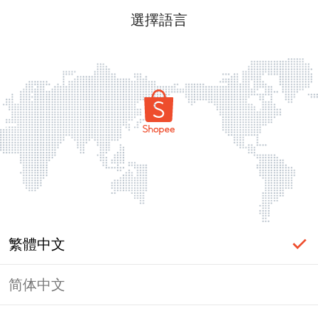
選擇語言
繁體中文
简体中文
頁面無法顯示