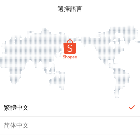
選擇語言
繁體中文
简体中文
頁面無法顯示