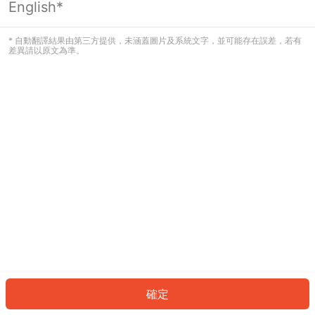
English*
發生錯誤！請登入並再試一次或回到主
頁。
* 自動翻譯結果由第三方提供，未涵蓋圖片及系統文字，並可能存在誤差，若有
差異請以原文為準。
登入
返回首頁
確定
ID: 425639da09b-63af-4e08-91c6-6fa6d78128bd