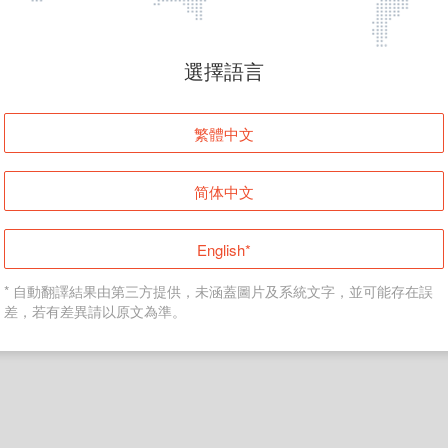
頁面無法顯示
選擇語言
發生錯誤！請登入並再試一次或回到主頁。
繁體中文
登入
简体中文
返回首頁
English*
* 自動翻譯結果由第三方提供，未涵蓋圖片及系統文字，並可能存在誤
差，若有差異請以原文為準。