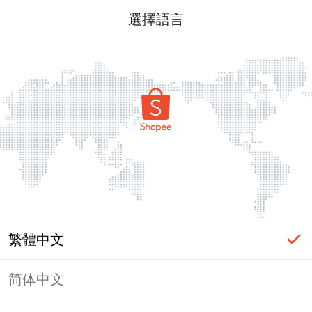
選擇語言
繁體中文
简体中文
頁面無法顯示