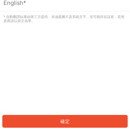
English*
發生錯誤！請登入並再試一次或回到主
頁。
* 自動翻譯結果由第三方提供，未涵蓋圖片及系統文字，並可能存在誤差，若有
差異請以原文為準。
登入
返回首頁
確定
ID: 8513df1c3af-8889-4490-b202-f7f8c1b4e664