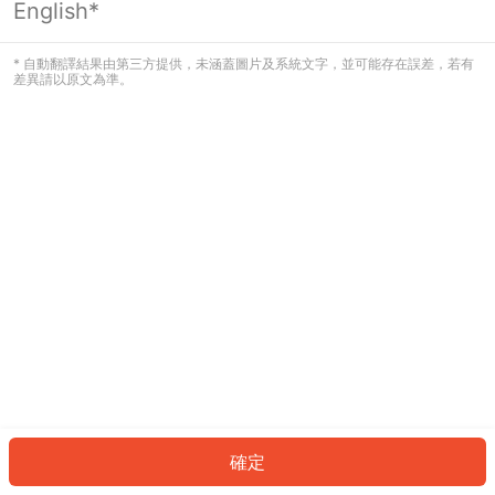
English*
發生錯誤！請登入並再試一次或回到主
頁。
* 自動翻譯結果由第三方提供，未涵蓋圖片及系統文字，並可能存在誤差，若有
差異請以原文為準。
登入
返回首頁
確定
ID: 459a3d490b3-185b-4c6c-9d43-c19b9585d4db