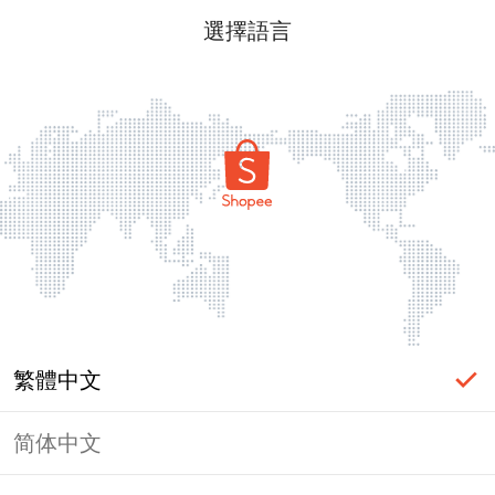
選擇語言
繁體中文
简体中文
頁面無法顯示