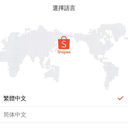
選擇語言
繁體中文
简体中文
頁面無法顯示