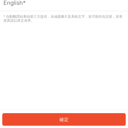
English*
發生錯誤！請登入並再試一次或回到主
頁。
* 自動翻譯結果由第三方提供，未涵蓋圖片及系統文字，並可能存在誤差，若有
差異請以原文為準。
登入
返回首頁
確定
ID: 185295ffdac-5e3e-4cab-a0cc-557bf07f8217