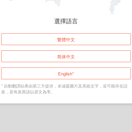
頁面無法顯示
選擇語言
發生錯誤！請登入並再試一次或回到主頁。
繁體中文
登入
简体中文
返回首頁
English*
* 自動翻譯結果由第三方提供，未涵蓋圖片及系統文字，並可能存在誤
差，若有差異請以原文為準。