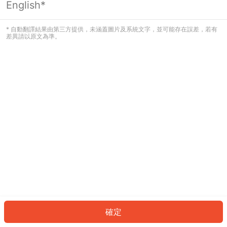
English*
發生錯誤！請登入並再試一次或回到主
頁。
* 自動翻譯結果由第三方提供，未涵蓋圖片及系統文字，並可能存在誤差，若有
差異請以原文為準。
登入
返回首頁
確定
ID: 459c242cf2a-94aa-44f4-b61e-56a4c67f6ed1