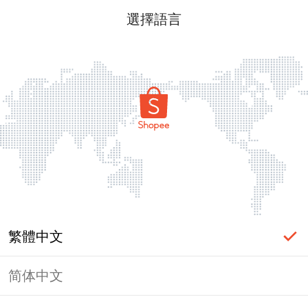
選擇語言
繁體中文
简体中文
頁面無法顯示