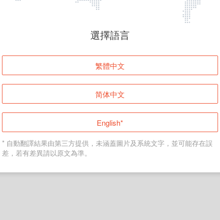
頁面無法顯示
選擇語言
發生錯誤！請登入並再試一次或回到主頁。
繁體中文
登入
简体中文
返回首頁
English*
* 自動翻譯結果由第三方提供，未涵蓋圖片及系統文字，並可能存在誤
差，若有差異請以原文為準。