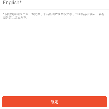
English*
發生錯誤！請登入並再試一次或回到主
頁。
* 自動翻譯結果由第三方提供，未涵蓋圖片及系統文字，並可能存在誤差，若有
差異請以原文為準。
登入
返回首頁
確定
ID: 828eba3646f-9518-4b22-bec2-515d5ed1c390