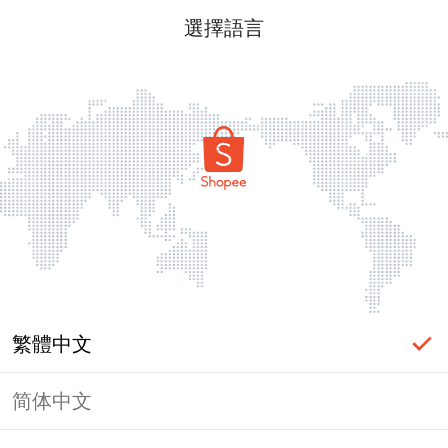
選擇語言
繁體中文
简体中文
頁面無法顯示