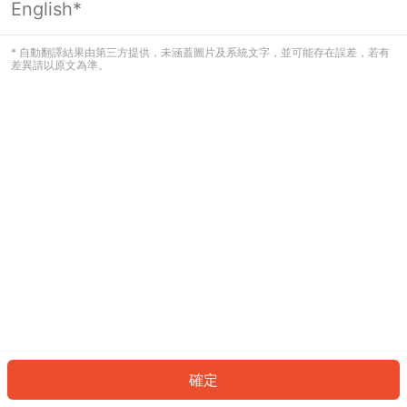
English*
發生錯誤！請登入並再試一次或回到主
頁。
* 自動翻譯結果由第三方提供，未涵蓋圖片及系統文字，並可能存在誤差，若有
差異請以原文為準。
登入
返回首頁
確定
ID: 612d0ba1640-e7e1-4116-9057-c955baa9a9e2