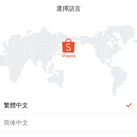
選擇語言
繁體中文
简体中文
頁面無法顯示