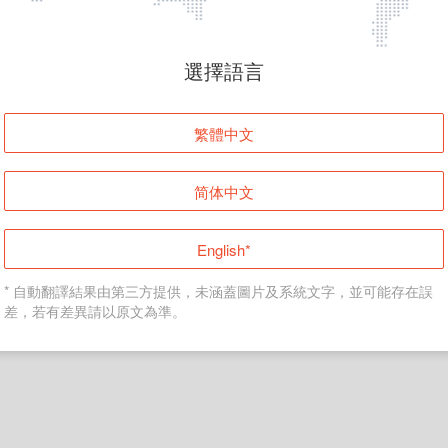
頁面無法顯示
選擇語言
發生錯誤！請登入並再試一次或回到主頁。
繁體中文
登入
简体中文
返回首頁
English*
* 自動翻譯結果由第三方提供，未涵蓋圖片及系統文字，並可能存在誤
差，若有差異請以原文為準。