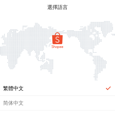
選擇語言
繁體中文
简体中文
頁面無法顯示