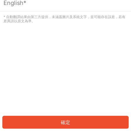
English*
發生錯誤！請登入並再試一次或回到主
頁。
* 自動翻譯結果由第三方提供，未涵蓋圖片及系統文字，並可能存在誤差，若有
差異請以原文為準。
登入
返回首頁
確定
ID: 227d3dd8756-17e5-4929-a386-03f126ca854b