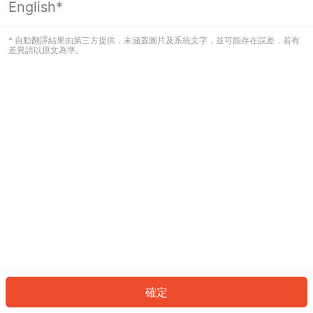
English*
發生錯誤！請登入並再試一次或回到主
頁。
* 自動翻譯結果由第三方提供，未涵蓋圖片及系統文字，並可能存在誤差，若有
差異請以原文為準。
登入
返回首頁
確定
ID: 846053f03cf-26ca-4131-b0ea-4d883b9e5555