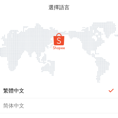
選擇語言
繁體中文
简体中文
頁面無法顯示