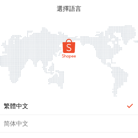
選擇語言
繁體中文
简体中文
頁面無法顯示