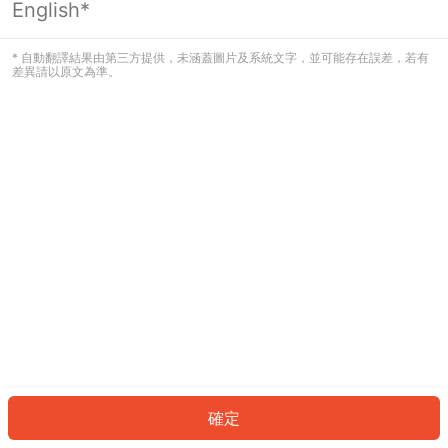
English*
發生錯誤！請登入並再試一次或回到主
頁。
* 自動翻譯結果由第三方提供，未涵蓋圖片及系統文字，並可能存在誤差，若有
差異請以原文為準。
登入
返回首頁
確定
ID: 4935aecf2a1-426b-4242-881c-9df20e1ae386