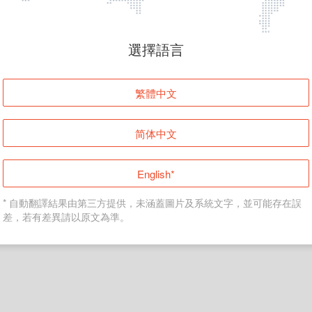
頁面無法顯示
選擇語言
發生錯誤！請登入並再試一次或回到主頁。
繁體中文
登入
简体中文
返回首頁
English*
* 自動翻譯結果由第三方提供，未涵蓋圖片及系統文字，並可能存在誤
差，若有差異請以原文為準。