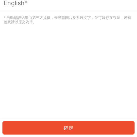
English*
發生錯誤！請登入並再試一次或回到主
頁。
* 自動翻譯結果由第三方提供，未涵蓋圖片及系統文字，並可能存在誤差，若有
差異請以原文為準。
登入
返回首頁
確定
ID: 2806940db2-a335-4a3e-8ff6-feabb4ff4508