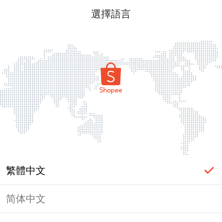
選擇語言
繁體中文
简体中文
頁面無法顯示