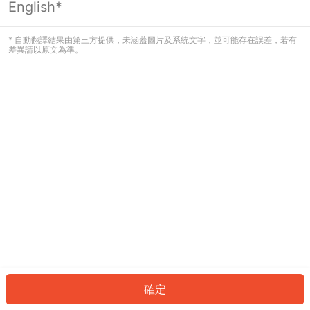
English*
發生錯誤！請登入並再試一次或回到主
頁。
* 自動翻譯結果由第三方提供，未涵蓋圖片及系統文字，並可能存在誤差，若有
差異請以原文為準。
登入
返回首頁
確定
ID: 19b68db204-9f20-4d85-b70c-2009bffd0dae