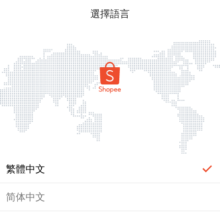
選擇語言
繁體中文
简体中文
頁面無法顯示