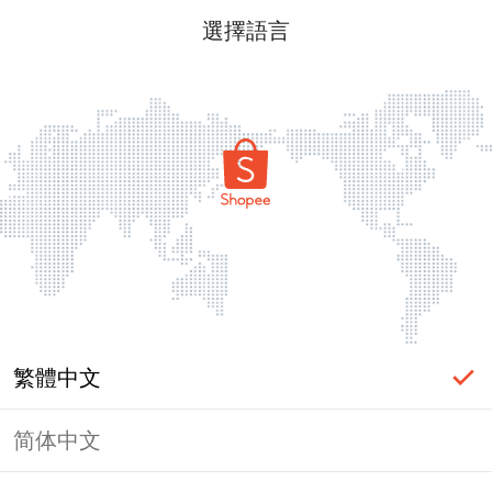
選擇語言
繁體中文
简体中文
頁面無法顯示