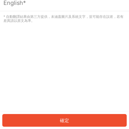
English*
發生錯誤！請登入並再試一次或回到主
頁。
* 自動翻譯結果由第三方提供，未涵蓋圖片及系統文字，並可能存在誤差，若有
差異請以原文為準。
登入
返回首頁
確定
ID: 381201bd597-fb51-4396-91fb-dd150b8ec09e