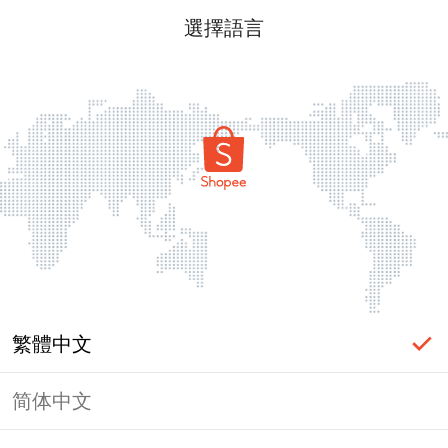
選擇語言
繁體中文
简体中文
頁面無法顯示