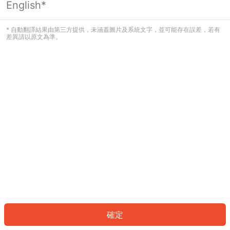
English*
發生錯誤！請登入並再試一次或回到主
頁。
* 自動翻譯結果由第三方提供，未涵蓋圖片及系統文字，並可能存在誤差，若有
差異請以原文為準。
登入
返回首頁
確定
ID: 15452ce51fa-0724-4f05-8e46-027f191e1e11