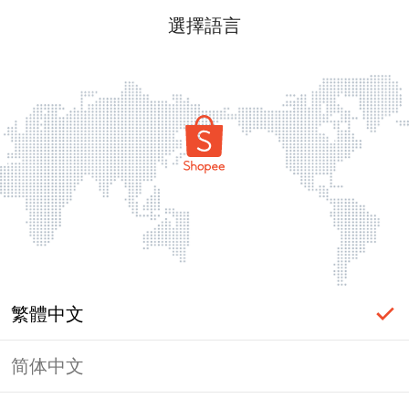
選擇語言
繁體中文
简体中文
頁面無法顯示