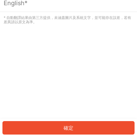
English*
發生錯誤！請登入並再試一次或回到主
頁。
* 自動翻譯結果由第三方提供，未涵蓋圖片及系統文字，並可能存在誤差，若有
差異請以原文為準。
登入
返回首頁
確定
ID: 6351a999181-033d-42f4-a21e-e18192ece22b