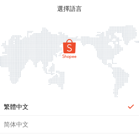
選擇語言
繁體中文
简体中文
頁面無法顯示