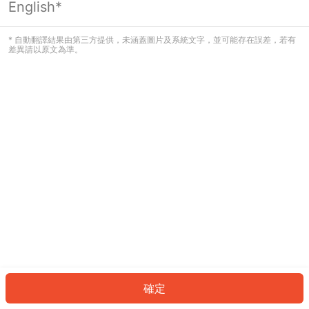
English*
發生錯誤！請登入並再試一次或回到主
頁。
* 自動翻譯結果由第三方提供，未涵蓋圖片及系統文字，並可能存在誤差，若有
差異請以原文為準。
登入
返回首頁
確定
ID: 44236d682a5-5843-4d49-ae31-080a2acde196