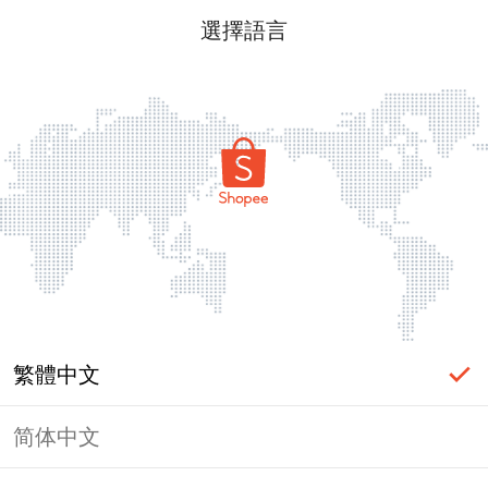
選擇語言
繁體中文
简体中文
頁面無法顯示