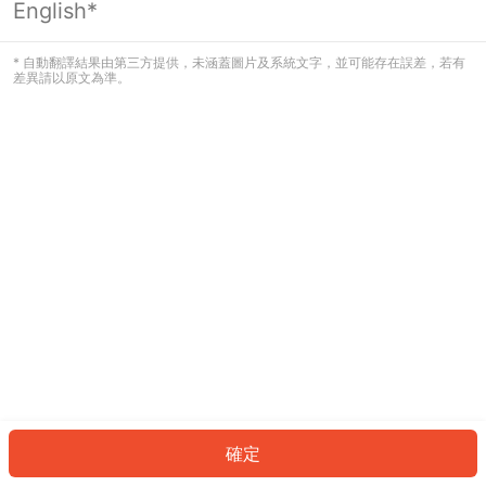
English*
發生錯誤！請登入並再試一次或回到主
頁。
* 自動翻譯結果由第三方提供，未涵蓋圖片及系統文字，並可能存在誤差，若有
差異請以原文為準。
登入
返回首頁
確定
ID: 754ea725baf-e9a9-42ef-9bef-54a1a2cff2af