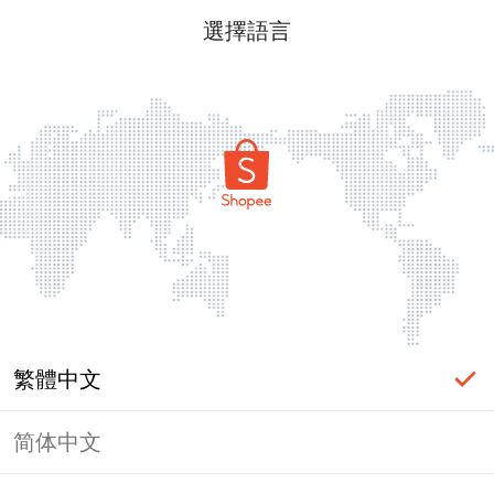
選擇語言
繁體中文
简体中文
頁面無法顯示