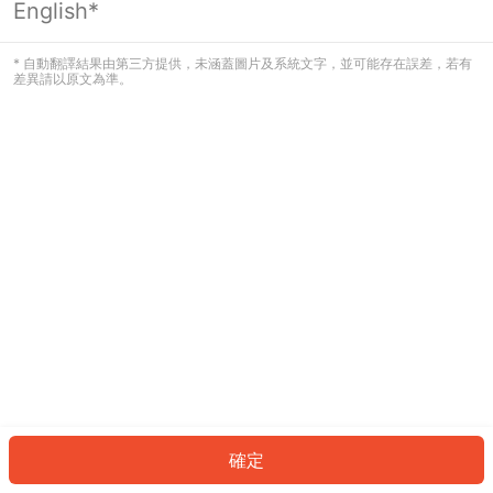
English*
發生錯誤！請登入並再試一次或回到主
頁。
* 自動翻譯結果由第三方提供，未涵蓋圖片及系統文字，並可能存在誤差，若有
差異請以原文為準。
登入
返回首頁
確定
ID: 69693423a7c-5faf-48d8-8396-d7ebb9eac034