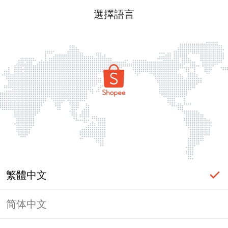
選擇語言
繁體中文
简体中文
頁面無法顯示