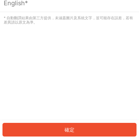
English*
發生錯誤！請登入並再試一次或回到主
頁。
* 自動翻譯結果由第三方提供，未涵蓋圖片及系統文字，並可能存在誤差，若有
差異請以原文為準。
登入
返回首頁
確定
ID: 3665dfad37e-7b94-4fa8-b0f1-8baa0876003c