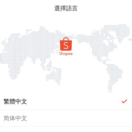
選擇語言
繁體中文
简体中文
頁面無法顯示