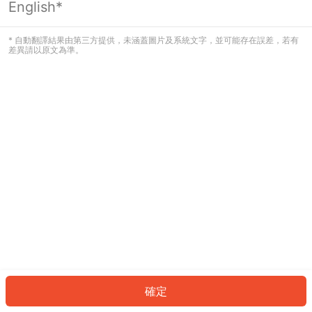
English*
發生錯誤！請登入並再試一次或回到主
頁。
* 自動翻譯結果由第三方提供，未涵蓋圖片及系統文字，並可能存在誤差，若有
差異請以原文為準。
登入
返回首頁
確定
ID: 6589e836946-d882-4f2a-9be6-5872cc319e8e