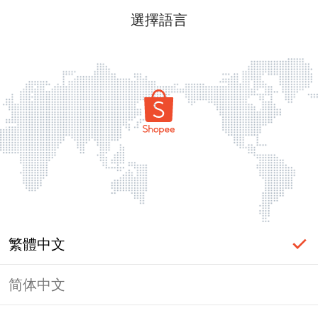
選擇語言
繁體中文
简体中文
頁面無法顯示