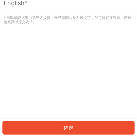
English*
發生錯誤！請登入並再試一次或回到主
頁。
* 自動翻譯結果由第三方提供，未涵蓋圖片及系統文字，並可能存在誤差，若有
差異請以原文為準。
登入
返回首頁
確定
ID: 256568288e4-3c6e-46af-9911-3f935af8baaf