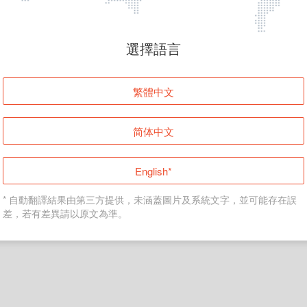
頁面無法顯示
選擇語言
發生錯誤！請登入並再試一次或回到主頁。
繁體中文
登入
简体中文
返回首頁
English*
* 自動翻譯結果由第三方提供，未涵蓋圖片及系統文字，並可能存在誤
差，若有差異請以原文為準。