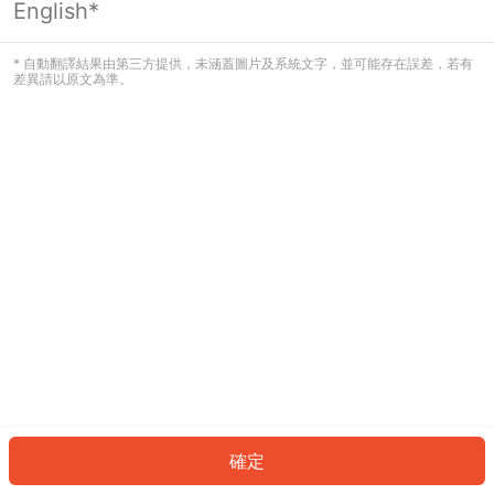
English*
發生錯誤！請登入並再試一次或回到主
頁。
* 自動翻譯結果由第三方提供，未涵蓋圖片及系統文字，並可能存在誤差，若有
差異請以原文為準。
登入
返回首頁
確定
ID: 4014efb24d6-7650-4242-9827-587153dbbe8a