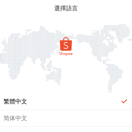
選擇語言
繁體中文
简体中文
頁面無法顯示