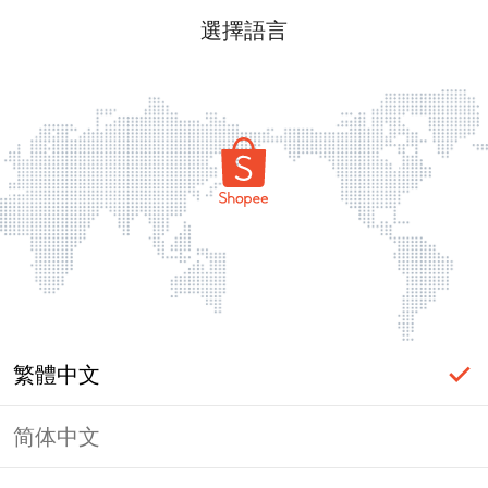
選擇語言
繁體中文
简体中文
頁面無法顯示