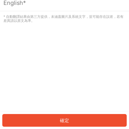
English*
發生錯誤！請登入並再試一次或回到主
頁。
* 自動翻譯結果由第三方提供，未涵蓋圖片及系統文字，並可能存在誤差，若有
差異請以原文為準。
登入
返回首頁
確定
ID: 29555ff7e40-08f2-4c7d-a4d2-26f50998f03a