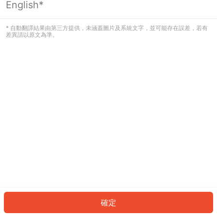
English*
發生錯誤！請登入並再試一次或回到主
頁。
* 自動翻譯結果由第三方提供，未涵蓋圖片及系統文字，並可能存在誤差，若有
差異請以原文為準。
登入
返回首頁
確定
ID: 3787ba62a81-459b-49f8-a93d-423d738f019d