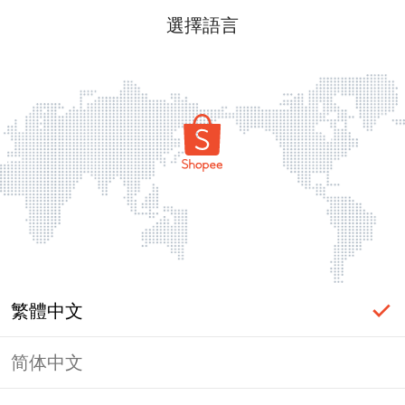
選擇語言
繁體中文
简体中文
頁面無法顯示