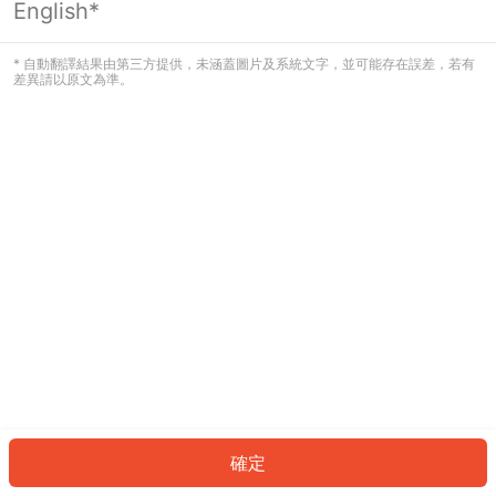
English*
發生錯誤！請登入並再試一次或回到主
頁。
* 自動翻譯結果由第三方提供，未涵蓋圖片及系統文字，並可能存在誤差，若有
差異請以原文為準。
登入
返回首頁
確定
ID: 4277893722-fd50-4359-8dc5-a3a77019dc45