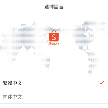
選擇語言
繁體中文
简体中文
頁面無法顯示