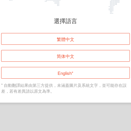
頁面無法顯示
選擇語言
發生錯誤！請登入並再試一次或回到主頁。
繁體中文
登入
简体中文
返回首頁
English*
* 自動翻譯結果由第三方提供，未涵蓋圖片及系統文字，並可能存在誤
差，若有差異請以原文為準。