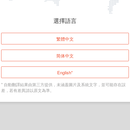
頁面無法顯示
選擇語言
發生錯誤！請登入並再試一次或回到主頁。
繁體中文
登入
简体中文
返回首頁
English*
* 自動翻譯結果由第三方提供，未涵蓋圖片及系統文字，並可能存在誤
差，若有差異請以原文為準。