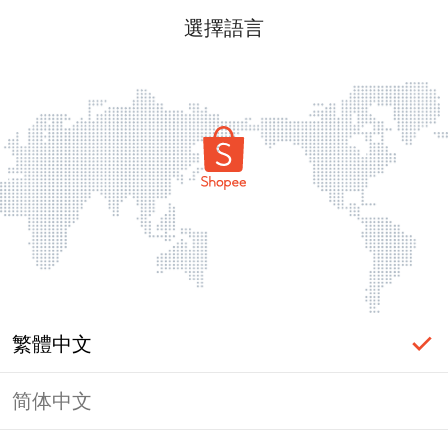
選擇語言
繁體中文
简体中文
頁面無法顯示